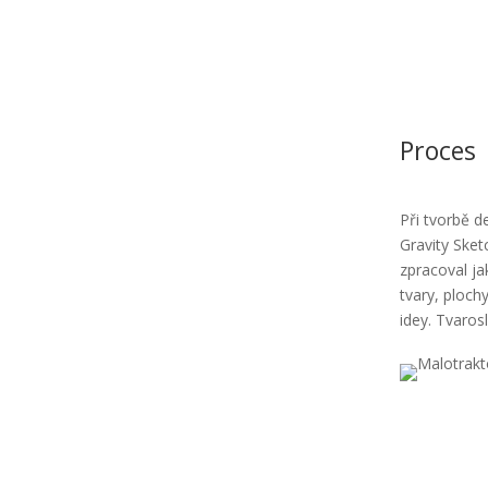
m
Proces
Při tvorbě d
Gravity Sket
zpracoval ja
tvary, ploch
idey. Tvarosl