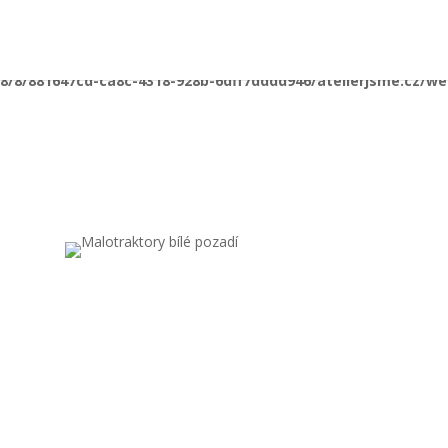
/8/8/881647cd-ca8c-4318-928b-6dff7dddd946/atelierjsme.cz/w
/8/8/881647cd-ca8c-4318-928b-6dff7dddd946/atelierjsme.cz/w