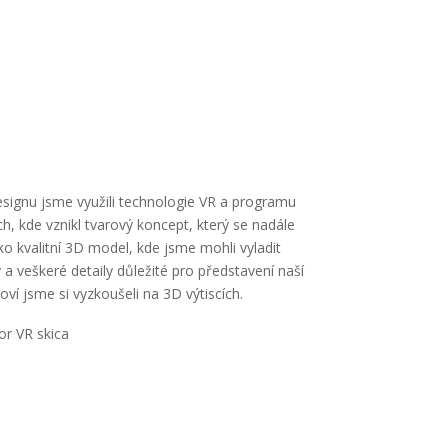
esignu jsme využili technologie VR a programu
ch, kde vznikl tvarový koncept, který se nadále
ko kvalitní 3D model, kde jsme mohli vyladit
y a veškeré detaily důležité pro představení naší
oví jsme si vyzkoušeli na 3D výtiscích.