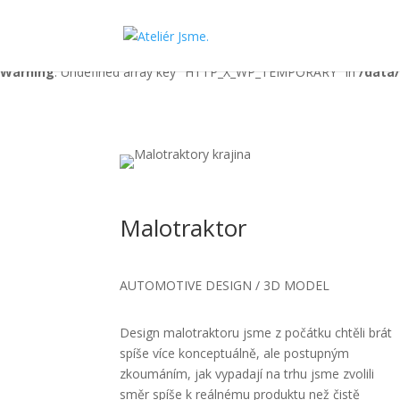
Warning
: Undefined array key "HTTP_X_WP_TEMPORARY" in
/data
Warning
: Undefined array key "HTTP_X_WP_TEMPORARY" in
/data
Malotraktor
AUTOMOTIVE DESIGN / 3D MODEL
Design malotraktoru jsme z počátku chtěli brát
spíše více konceptuálně, ale postupným
zkoumáním, jak vypadají na trhu jsme zvolili
směr spíše k reálnému produktu než čistě